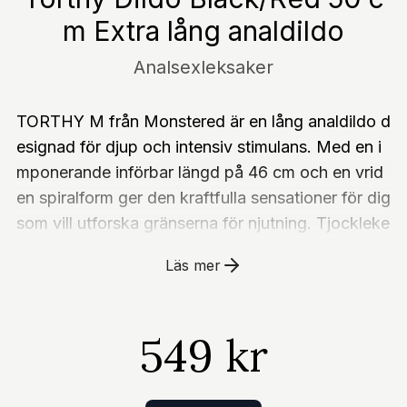
m Extra lång analdildo
Analsexleksaker
TORTHY M från Monstered är en lång analdildo d
esignad för djup och intensiv stimulans. Med en i
mponerande införbar längd på 46 cm och en vrid
en spiralform ger den kraftfulla sensationer för dig
som vill utforska gränserna för njutning. Tjockleke
n ökar gradvis från 1,5 till 4,7 cm, vilket ger en ko
Läs mer
ntrollerad och stegrande upplevelse. Den spiralfor
made, mjuka designen förstärker både känsla och
komfort. Tillverkad i kroppssäker, hypoallergen sil
549 kr
ikon för en smidig och säker användning. En stark
sugpropp i basen gör det enkelt att njuta av hand
sfree-lek på släta ytor. Trots storleken är TORTH