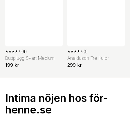
★
★
★
★
★
(9)
★
★
★
★
★
(1)
Buttplugg Svart Medium
Analdusch Tre Kulor
199 kr
299 kr
Intima nöjen hos för-
henne.se