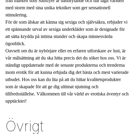
från märken som Satisfyer är banbrytande och har tagit världen
med storm med sina unika tekniker som ger sensationell
stimulering.
För de som älskar att känna sig sexiga och självsäkra, erbjuder vi
ett spännande urval av sexiga underkläder som är designade för
att sätta krydda på intima stunder och skapa minnesvärda
ögonblick.
Oavsett om du är nybörjare eller en erfaren utforskare av lust, är
vår målsättning att du ska hitta precis det du söker hos oss. Vi är
ständigt uppdaterade med de senaste produkterna och trenderna
inom erotik för att kunna erbjuda dig det bästa och mest varierade
utbudet. Hos oss kan du lita på att du hittar kvalitetsprodukter
som är skapade för att ge dig ultimat njutning och
tillfredsställelse. Välkommen till vår värld av erotiska äventyr och
upptäckter!
Övrigt