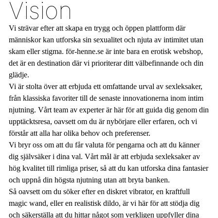
Vision
Vi strävar efter att skapa en trygg och öppen plattform där
människor kan utforska sin sexualitet och njuta av intimitet utan
skam eller stigma. för-henne.se är inte bara en erotisk webshop,
det är en destination där vi prioriterar ditt välbefinnande och din
glädje.
Vi är stolta över att erbjuda ett omfattande urval av sexleksaker,
från klassiska favoriter till de senaste innovationerna inom intim
njutning. Vårt team av experter är här för att guida dig genom din
upptäcktsresa, oavsett om du är nybörjare eller erfaren, och vi
förstår att alla har olika behov och preferenser.
Vi bryr oss om att du får valuta för pengarna och att du känner
dig självsäker i dina val. Vårt mål är att erbjuda sexleksaker av
hög kvalitet till rimliga priser, så att du kan utforska dina fantasier
och uppnå din högsta njutning utan att bryta banken.
Så oavsett om du söker efter en diskret vibrator, en kraftfull
magic wand, eller en realistisk dildo, är vi här för att stödja dig
och säkerställa att du hittar något som verkligen uppfyller dina