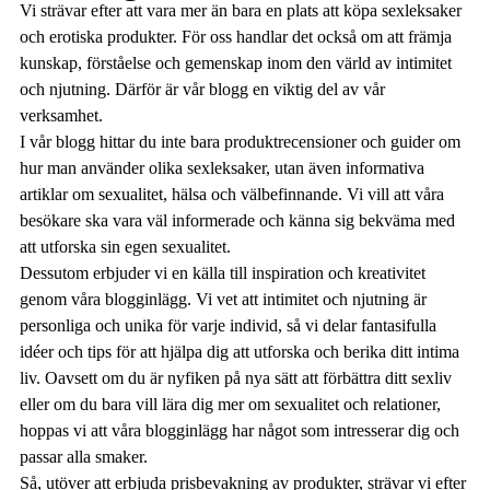
Vi strävar efter att vara mer än bara en plats att köpa sexleksaker
och erotiska produkter. För oss handlar det också om att främja
kunskap, förståelse och gemenskap inom den värld av intimitet
och njutning. Därför är vår blogg en viktig del av vår
verksamhet.
I vår blogg hittar du inte bara produktrecensioner och guider om
hur man använder olika sexleksaker, utan även informativa
artiklar om sexualitet, hälsa och välbefinnande. Vi vill att våra
besökare ska vara väl informerade och känna sig bekväma med
att utforska sin egen sexualitet.
Dessutom erbjuder vi en källa till inspiration och kreativitet
genom våra blogginlägg. Vi vet att intimitet och njutning är
personliga och unika för varje individ, så vi delar fantasifulla
idéer och tips för att hjälpa dig att utforska och berika ditt intima
liv. Oavsett om du är nyfiken på nya sätt att förbättra ditt sexliv
eller om du bara vill lära dig mer om sexualitet och relationer,
hoppas vi att våra blogginlägg har något som intresserar dig och
passar alla smaker.
Så, utöver att erbjuda prisbevakning av produkter, strävar vi efter