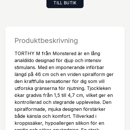
TILL BUTIK
Y M flexibel och lätt att hantera. Mått: Total läng
d: 50 cm. Införbar längd: 46 cm. Bredd: 1,5–4,7 c
m. Skötsel: Använd endast med vattenbaserat gli
dmedel. Rengör med ljummet vatten och mild tvål
före och efter användning. Låt lufttorka och förva
Produktbeskrivning
ra torrt, separat från andra produkter. Torthy Dild
TORTHY M från Monstered är en lång
o Black/Red 50 cm Extra lång analdildo är redo at
analdildo designad för djup och intensiv
t skickas till dig omgående med expressleverans.
stimulans. Med en imponerande införbar
längd på 46 cm och en vriden spiralform ger
den kraftfulla sensationer för dig som vill
utforska gränserna för njutning. Tjockleken
ökar gradvis från 1,5 till 4,7 cm, vilket ger en
kontrollerad och stegrande upplevelse. Den
spiralformade, mjuka designen förstärker
både känsla och komfort. Tillverkad i
kroppssäker, hypoallergen silikon för en