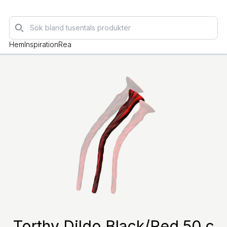
Sök
Hem
Inspiration
Rea
Torthy Dildo Black/Red 50 c