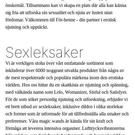
önskemål. Tillsammans kan vi skapa en plats där alla kan känna
sig fria att utforska sin sexualitet och njuta av lusten utan
fördomar. Välkommen till För-henne - din partner i erotisk
njutning och upptäckt.
Sexleksaker
Vi är verkligen stolta över vårt omfattande sortiment som
inkluderar över 6000 noggrant utvalda produkter från några av
de mest respekterade och populära märkena inom den erotiska
världen. Hos oss hittar du en skattkista av njutning och spänning,
med välkända namn som Lelo, Womanizer, Sinful och Satisfyer.
För de som söker personlig njutning och utforskning, erbjuder vi
ett brett utbud av sexleksaker, inklusive dildos i olika storlekar
och former som är utformade för att tillfredsställa alla smaker och
preferenser. Våra magic wands är kända för sin kraft och
förmåga att leverera intensiva orgasmer. Lufttrycksvibratorerna