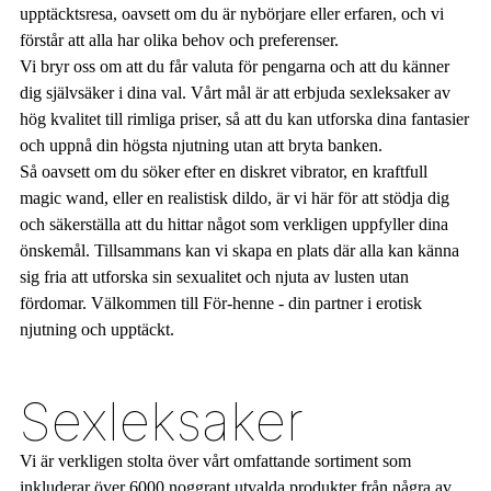
upptäcktsresa, oavsett om du är nybörjare eller erfaren, och vi
förstår att alla har olika behov och preferenser.
Vi bryr oss om att du får valuta för pengarna och att du känner
dig självsäker i dina val. Vårt mål är att erbjuda sexleksaker av
hög kvalitet till rimliga priser, så att du kan utforska dina fantasier
och uppnå din högsta njutning utan att bryta banken.
Så oavsett om du söker efter en diskret vibrator, en kraftfull
magic wand, eller en realistisk dildo, är vi här för att stödja dig
och säkerställa att du hittar något som verkligen uppfyller dina
önskemål. Tillsammans kan vi skapa en plats där alla kan känna
sig fria att utforska sin sexualitet och njuta av lusten utan
fördomar. Välkommen till För-henne - din partner i erotisk
njutning och upptäckt.
Sexleksaker
Vi är verkligen stolta över vårt omfattande sortiment som
inkluderar över 6000 noggrant utvalda produkter från några av