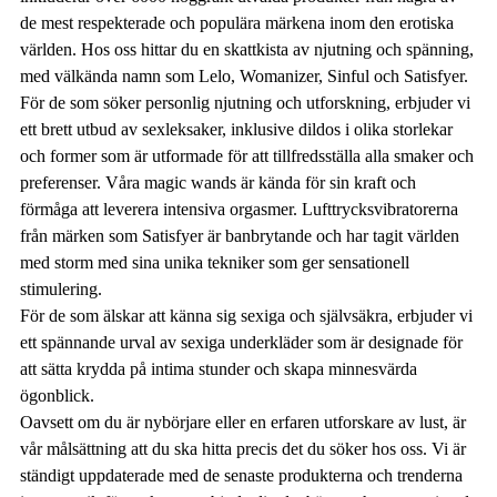
de mest respekterade och populära märkena inom den erotiska
världen. Hos oss hittar du en skattkista av njutning och spänning,
med välkända namn som Lelo, Womanizer, Sinful och Satisfyer.
För de som söker personlig njutning och utforskning, erbjuder vi
ett brett utbud av sexleksaker, inklusive dildos i olika storlekar
och former som är utformade för att tillfredsställa alla smaker och
preferenser. Våra magic wands är kända för sin kraft och
förmåga att leverera intensiva orgasmer. Lufttrycksvibratorerna
från märken som Satisfyer är banbrytande och har tagit världen
med storm med sina unika tekniker som ger sensationell
stimulering.
För de som älskar att känna sig sexiga och självsäkra, erbjuder vi
ett spännande urval av sexiga underkläder som är designade för
att sätta krydda på intima stunder och skapa minnesvärda
ögonblick.
Oavsett om du är nybörjare eller en erfaren utforskare av lust, är
vår målsättning att du ska hitta precis det du söker hos oss. Vi är
ständigt uppdaterade med de senaste produkterna och trenderna