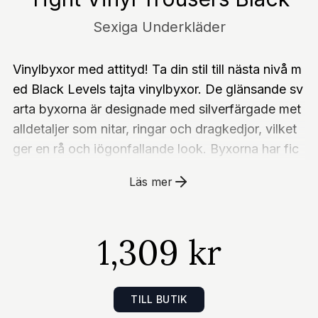
Sexiga Underkläder
Vinylbyxor med attityd! Ta din stil till nästa nivå m
ed Black Levels tajta vinylbyxor. De glänsande sv
arta byxorna är designade med silverfärgade met
alldetaljer som nitar, ringar och dragkedjor, vilket
ger en rå och iögonfallande look. Byxorna har fic
kor fram och patchfickor bak, samt en vadderad
Läs mer
dragkedja fram och ett stretchigt midjeband med
hällor för perfekt passform. På låren finns zipfick
or som både är praktiska och stilrena. Dessutom
1,309 kr
ger stilrena knäveck bättre rörelsefrihet, trots den
tajta passformen.Detaljer: Tajta, svarta vinylbyxor
Silverfärgade metalldetaljerVadderad dragkedja fr
TILL BUTIK
amZipfickor på benen Fickor fram & patchfickor