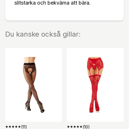
slitstarka och bekväma att bära.
Du kanske också gillar:
★
★
★
★
★
(11)
★
★
★
★
★
(10)