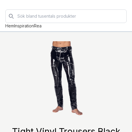
Sök
Hem
Inspiration
Rea
Tight Vinyl Trousers Black