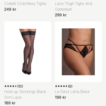
Cottelli Crotchless Tights
Lace Thigh Tighs And
249 kr
Garterbelt
299 kr
★
★
★
★
★
(10)
★
★
★
★
★
(9)
Hold-up Stockings Black
Le Désir Léna Black
6cm Lace
199 kr
189 kr