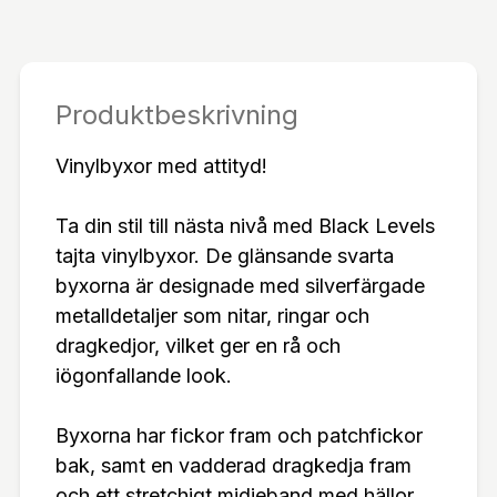
bak Stretchig midja med hällorTillverkade i 100%
polyester med polyuretanbeläggning – glänsande,
slitstarka och bekväma att bära.
Produktbeskrivning
Vinylbyxor med attityd!
Ta din stil till nästa nivå med Black Levels
tajta vinylbyxor. De glänsande svarta
byxorna är designade med silverfärgade
metalldetaljer som nitar, ringar och
dragkedjor, vilket ger en rå och
iögonfallande look.
Byxorna har fickor fram och patchfickor
bak, samt en vadderad dragkedja fram
och ett stretchigt midjeband med hällor