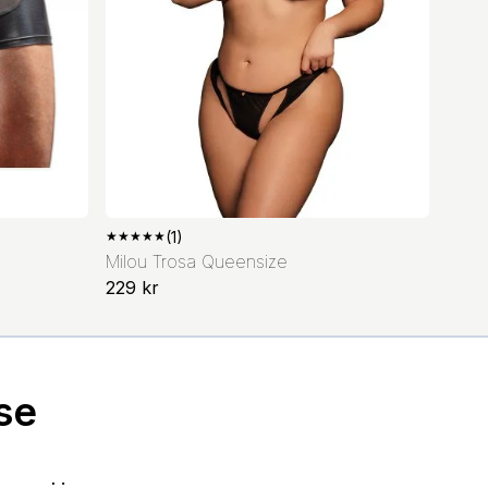
★
★
★
★
★
(1)
Milou Trosa Queensize
229 kr
se