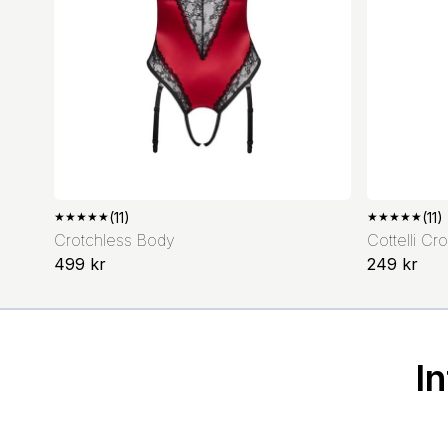
★
★
★
★
★
(11)
★
★
★
★
★
(11)
Crotchless Body
Cottelli Cr
499 kr
249 kr
I