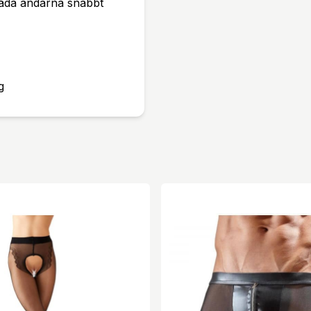
båda ändarna snabbt
g