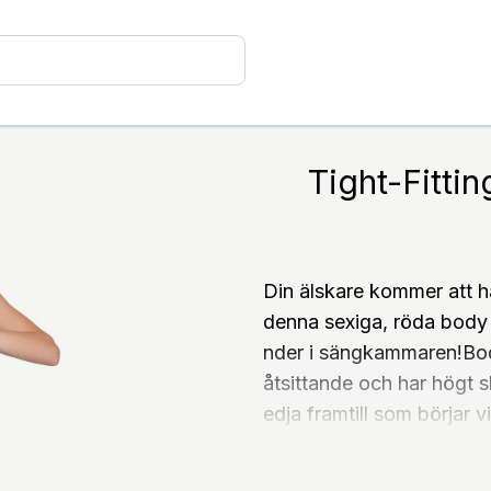
Tight-Fitti
Din älskare kommer att ha 
denna sexiga, röda body 
nder i sängkammaren!Body
åtsittande och har högt 
edja framtill som börjar 
tanna ovanför skinkorna
t kan öppnas upp.Specifi