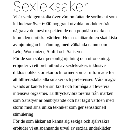
Sexleksaker
Vi är verkligen stolta över vårt omfattande sortiment som
inkluderar över 6000 noggrant utvalda produkter från
några av de mest respekterade och populära märkena
inom den erotiska världen. Hos oss hittar du en skattkista
av njutning och spänning, med välkända namn som
Lelo, Womanizer, Sinful och Satisfyer.
För de som söker personlig njutning och utforskning,
erbjuder vi ett brett utbud av sexleksaker, inklusive
dildos i olika storlekar och former som är utformade för
att tillfredsställa alla smaker och preferenser. Våra magic
wands är kända för sin kraft och förmåga att leverera
intensiva orgasmer. Lufttrycksvibratorerna från märken
som Satisfyer är banbrytande och har tagit världen med
storm med sina unika tekniker som ger sensationell
stimulering.
För de som älskar att känna sig sexiga och självsäkra,
erbjuder vi ett spännande urval av sexiga underkläder