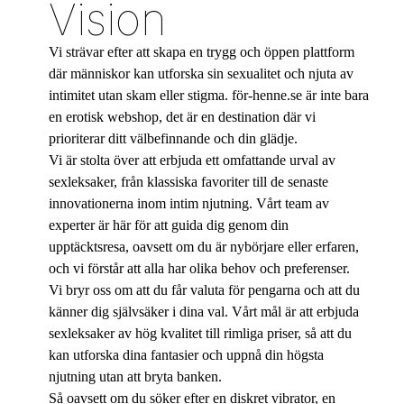
Vision
Vi strävar efter att skapa en trygg och öppen plattform
där människor kan utforska sin sexualitet och njuta av
intimitet utan skam eller stigma. för-henne.se är inte bara
en erotisk webshop, det är en destination där vi
prioriterar ditt välbefinnande och din glädje.
Vi är stolta över att erbjuda ett omfattande urval av
sexleksaker, från klassiska favoriter till de senaste
innovationerna inom intim njutning. Vårt team av
experter är här för att guida dig genom din
upptäcktsresa, oavsett om du är nybörjare eller erfaren,
och vi förstår att alla har olika behov och preferenser.
Vi bryr oss om att du får valuta för pengarna och att du
känner dig självsäker i dina val. Vårt mål är att erbjuda
sexleksaker av hög kvalitet till rimliga priser, så att du
kan utforska dina fantasier och uppnå din högsta
njutning utan att bryta banken.
Så oavsett om du söker efter en diskret vibrator, en