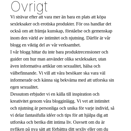
Övrigt
Vi strävar efter att vara mer än bara en plats att köpa
sexleksaker och erotiska produkter. För oss handlar det
också om att främja kunskap, förståelse och gemenskap
inom den värld av intimitet och njutning. Därför är vår
blogg en viktig del av vår verksamhet.
I vår blogg hittar du inte bara produktrecensioner och
guider om hur man använder olika sexleksaker, utan
även informativa artiklar om sexualitet, hälsa och
välbefinnande. Vi vill att våra besökare ska vara väl
informerade och känna sig bekväma med att utforska sin
egen sexualitet.
Dessutom erbjuder vi en källa till inspiration och
kreativitet genom våra blogginlägg. Vi vet att intimitet
och njutning är personliga och unika för varje individ, så
vi delar fantasifulla idéer och tips för att hjälpa dig att
utforska och berika ditt intima liv. Oavsett om du är
nyfiken på nya sätt att förbättra ditt sexliv eller om du