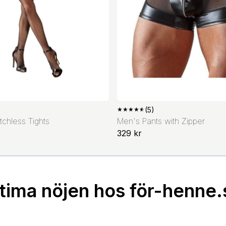
★
★
★
★
★
(5)
otchless Tights
Men's Pants with Zipper
329 kr
ntima nöjen hos för-henne.