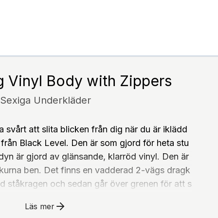
ng Vinyl Body with Zippers
Sexiga Underkläder
svårt att slita blicken från dig när du är iklädd
från Black Level. Den är som gjord för heta stu
n är gjord av glänsande, klarröd vinyl. Den är
skurna ben. Det finns en vadderad 2-vägs dragk
vid ståkragen och sedan går över grenen för att s
. 2-vägs dragkedjan gör att båda ändarna snabb
Läs mer
kationer:Storlek: S-XLMaterial: 100 % polyeste