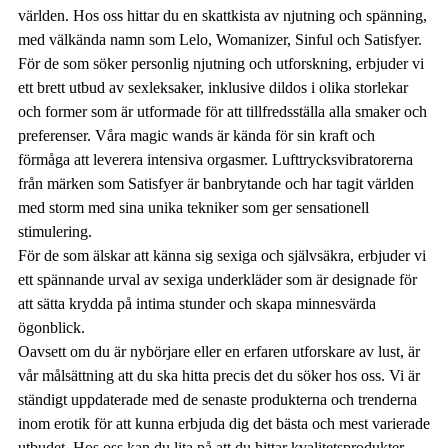
världen. Hos oss hittar du en skattkista av njutning och spänning,
med välkända namn som Lelo, Womanizer, Sinful och Satisfyer.
För de som söker personlig njutning och utforskning, erbjuder vi
ett brett utbud av sexleksaker, inklusive dildos i olika storlekar
och former som är utformade för att tillfredsställa alla smaker och
preferenser. Våra magic wands är kända för sin kraft och
förmåga att leverera intensiva orgasmer. Lufttrycksvibratorerna
från märken som Satisfyer är banbrytande och har tagit världen
med storm med sina unika tekniker som ger sensationell
stimulering.
För de som älskar att känna sig sexiga och självsäkra, erbjuder vi
ett spännande urval av sexiga underkläder som är designade för
att sätta krydda på intima stunder och skapa minnesvärda
ögonblick.
Oavsett om du är nybörjare eller en erfaren utforskare av lust, är
vår målsättning att du ska hitta precis det du söker hos oss. Vi är
ständigt uppdaterade med de senaste produkterna och trenderna
inom erotik för att kunna erbjuda dig det bästa och mest varierade
utbudet. Hos oss kan du lita på att du hittar kvalitetsprodukter