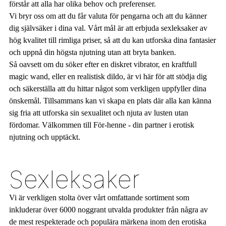
förstår att alla har olika behov och preferenser.
Vi bryr oss om att du får valuta för pengarna och att du känner
dig självsäker i dina val. Vårt mål är att erbjuda sexleksaker av
hög kvalitet till rimliga priser, så att du kan utforska dina fantasier
och uppnå din högsta njutning utan att bryta banken.
Så oavsett om du söker efter en diskret vibrator, en kraftfull
magic wand, eller en realistisk dildo, är vi här för att stödja dig
och säkerställa att du hittar något som verkligen uppfyller dina
önskemål. Tillsammans kan vi skapa en plats där alla kan känna
sig fria att utforska sin sexualitet och njuta av lusten utan
fördomar. Välkommen till För-henne - din partner i erotisk
njutning och upptäckt.
Sexleksaker
Vi är verkligen stolta över vårt omfattande sortiment som
inkluderar över 6000 noggrant utvalda produkter från några av
de mest respekterade och populära märkena inom den erotiska