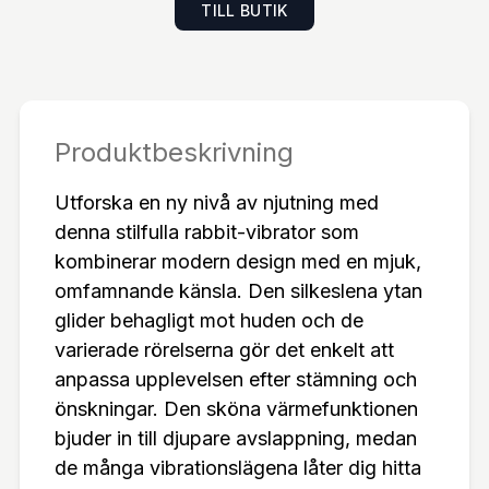
TILL BUTIK
örelser som skapar dynamisk stimulansTio variati
onsrika vibrationslägen för flexibel njutningBehagl
ig värmefunktion som fördjupar upplevelsenSilkes
len silikon med hudvänlig känslaHelt vattentät - p
erfekt för duschenSmidig magnetisk USB-laddnin
Produktbeskrivning
gLätt att anpassa efter egna preferenser och stä
Utforska en ny nivå av njutning med
mningar
denna stilfulla rabbit-vibrator som
kombinerar modern design med en mjuk,
omfamnande känsla. Den silkeslena ytan
glider behagligt mot huden och de
varierade rörelserna gör det enkelt att
anpassa upplevelsen efter stämning och
önskningar. Den sköna värmefunktionen
bjuder in till djupare avslappning, medan
de många vibrationslägena låter dig hitta