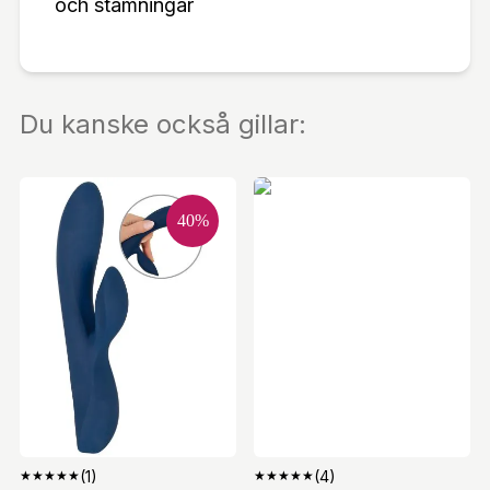
och stämningar
Du kanske också gillar:
40
%
★
★
★
★
★
(1)
★
★
★
★
★
(4)