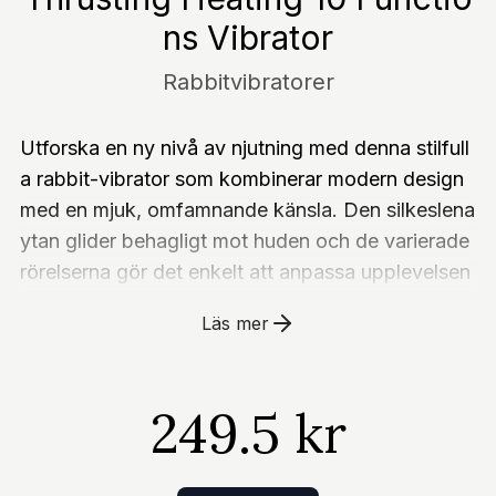
ns Vibrator
Rabbitvibratorer
Utforska en ny nivå av njutning med denna stilfull
a rabbit-vibrator som kombinerar modern design
med en mjuk, omfamnande känsla. Den silkeslena
ytan glider behagligt mot huden och de varierade
rörelserna gör det enkelt att anpassa upplevelsen
efter stämning och önskningar. Den sköna värmef
Läs mer
unktionen bjuder in till djupare avslappning, meda
n de många vibrationslägena låter dig hitta just di
n favoritrytm. Ett elegant val för dig som uppskatt
249.5 kr
ar en vibrator som både känns lyxig och intuitiv i
användning.Futuristisk och elegant design som kä
nns lika bra som den ser utUpp- och nedgående r