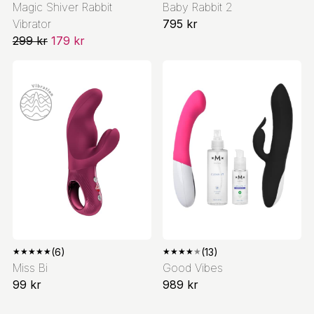
Magic Shiver Rabbit
Baby Rabbit 2
Vibrator
795 kr
299 kr
179 kr
★
★
★
★
★
(6)
★
★
★
★
★
(13)
Miss Bi
Good Vibes
99 kr
989 kr