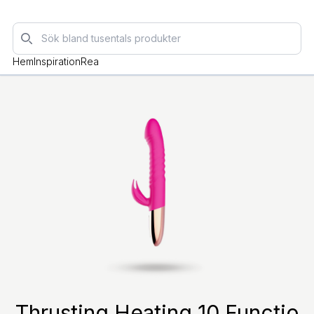
Sök
Hem
Inspiration
Rea
Thrusting Heating 10 Functio