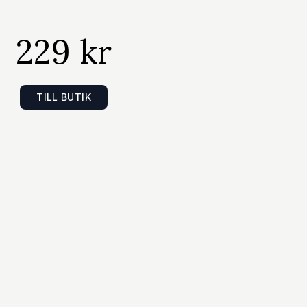
sad för din favoritdildo. Nu kan du njuta hands
mensioner av nöje! Praktisk och portabel Lätt at
229 kr
 luft Kompakt och smidig att förvara Idealisk fö
r Kvalitet som håller Tillverkad i tålig PVC oc
erar kudden både komfort och hållbarhet. Med m
TILL BUTIK
ssar den perfekt i sovrummet eller resväskan.
addler Inflatable Pillow Sexkudde är redo att ski
ed expressleverans.