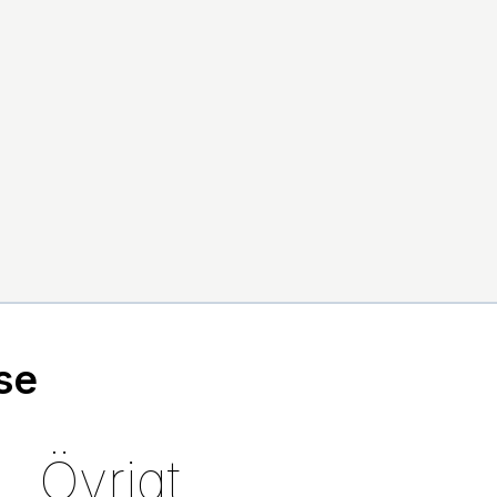
se
Övrigt