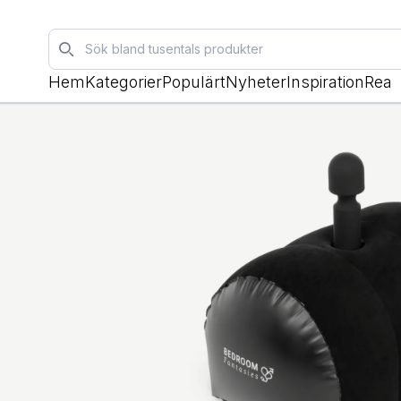
Sök
Hem
Kategorier
Populärt
Nyheter
Inspiration
Rea