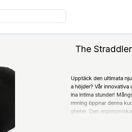
The Straddler
Upptäck den ultimata njutn
a höjder? Vår innovativa 
ina intima stunder! Mång
rmning öppnar denna kudd
gheter. Den ergonomiska 
usera på att ge din part
bilt. Hands-free njutnin