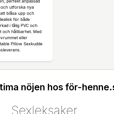
en, perfekt anpassad
e och utforska nya
 att blåsa upp och
dealisk för både
rkad i tålig PVC och
t och hållbarhet. Med
ovrummet eller
latable Pillow Sexkudde
ssleverans.
ntima nöjen hos för-henne.
Sexleksaker