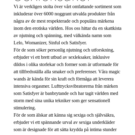
Vi är verkligen stolta över vårt omfattande sortiment som
inkluderar över 6000 noggrant utvalda produkter från
några av de mest respekterade och populära märkena
inom den erotiska världen. Hos oss hittar du en skattkista
av njutning och spänning, med välkända namn som
Lelo, Womanizer, Sinful och Satisfyer.
För de som söker personlig njutning och utforskning,
erbjuder vi ett brett utbud av sexleksaker, inklusive
dildos i olika storlekar och former som är utformade för
att tillfredsställa alla smaker och preferenser. Våra magic
wands är kända för sin kraft och förmåga att leverera
intensiva orgasmer. Lufttrycksvibratorerna från märken
som Satisfyer är banbrytande och har tagit världen med
storm med sina unika tekniker som ger sensationell
stimulering.
För de som älskar att känna sig sexiga och självsäkra,
erbjuder vi ett spännande urval av sexiga underkläder
som är designade för att sätta krydda på intima stunder