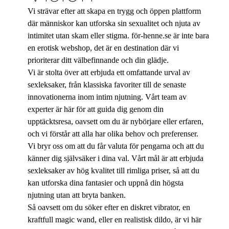
Vi strävar efter att skapa en trygg och öppen plattform
där människor kan utforska sin sexualitet och njuta av
intimitet utan skam eller stigma. för-henne.se är inte bara
en erotisk webshop, det är en destination där vi
prioriterar ditt välbefinnande och din glädje.
Vi är stolta över att erbjuda ett omfattande urval av
sexleksaker, från klassiska favoriter till de senaste
innovationerna inom intim njutning. Vårt team av
experter är här för att guida dig genom din
upptäcktsresa, oavsett om du är nybörjare eller erfaren,
och vi förstår att alla har olika behov och preferenser.
Vi bryr oss om att du får valuta för pengarna och att du
känner dig självsäker i dina val. Vårt mål är att erbjuda
sexleksaker av hög kvalitet till rimliga priser, så att du
kan utforska dina fantasier och uppnå din högsta
njutning utan att bryta banken.
Så oavsett om du söker efter en diskret vibrator, en
kraftfull magic wand, eller en realistisk dildo, är vi här