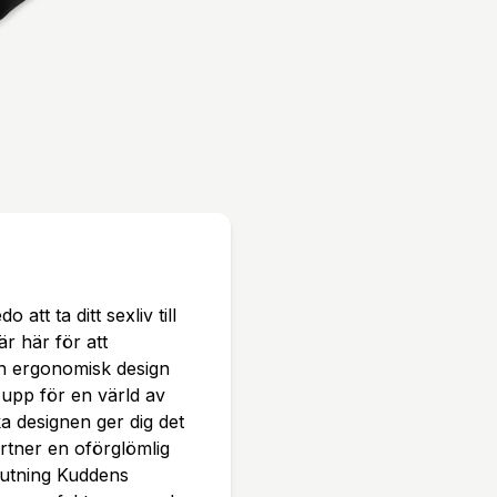
öppningen, perfekt anpas
-free och utforska nya di
t blåsa upp och tömma på
r både hemmabruk och reso
h mjuk polyester garant
åtten 38 x 28 x 26 cm pa
Vibrator ingår ej. The Str
ckas till dig omgående m
tt ta ditt sexliv till
r här för att
ch ergonomisk design
upp för en värld av
a designen ger dig det
artner en oförglömlig
jutning Kuddens