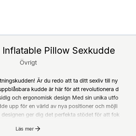
 Inflatable Pillow Sexkudde
Övrigt
ingskudden! Är du redo att ta ditt sexliv till ny
uppblåsbara kudde är här för att revolutionera d
sidig och ergonomisk design Med sin unika utfo
e upp för en värld av nya positioner och möjli
designen ger dig det perfekta stödet för att fok
ner en oförglömlig upplevelse - bekvämt och sta
Läs mer
g Kuddens absoluta höjdpunkt är den integrerade