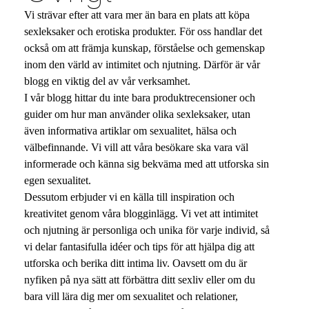
Vi strävar efter att vara mer än bara en plats att köpa
sexleksaker och erotiska produkter. För oss handlar det
också om att främja kunskap, förståelse och gemenskap
inom den värld av intimitet och njutning. Därför är vår
blogg en viktig del av vår verksamhet.
I vår blogg hittar du inte bara produktrecensioner och
guider om hur man använder olika sexleksaker, utan
även informativa artiklar om sexualitet, hälsa och
välbefinnande. Vi vill att våra besökare ska vara väl
informerade och känna sig bekväma med att utforska sin
egen sexualitet.
Dessutom erbjuder vi en källa till inspiration och
kreativitet genom våra blogginlägg. Vi vet att intimitet
och njutning är personliga och unika för varje individ, så
vi delar fantasifulla idéer och tips för att hjälpa dig att
utforska och berika ditt intima liv. Oavsett om du är
nyfiken på nya sätt att förbättra ditt sexliv eller om du
bara vill lära dig mer om sexualitet och relationer,