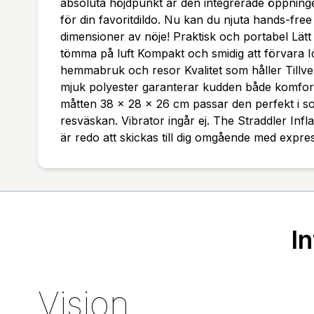
absoluta höjdpunkt är den integrerade öppning
för din favoritdildo. Nu kan du njuta hands-fre
dimensioner av nöje! Praktisk och portabel Lätt
tömma på luft Kompakt och smidig att förvara I
hemmabruk och resor Kvalitet som håller Tillve
mjuk polyester garanterar kudden både komfor
måtten 38 x 28 x 26 cm passar den perfekt i s
resväskan. Vibrator ingår ej. The Straddler Inf
är redo att skickas till dig omgående med expre
I
Vision