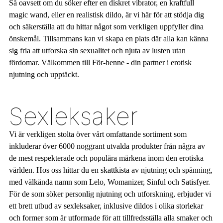
Så oavsett om du söker efter en diskret vibrator, en kraftfull
magic wand, eller en realistisk dildo, är vi här för att stödja dig
och säkerställa att du hittar något som verkligen uppfyller dina
önskemål. Tillsammans kan vi skapa en plats där alla kan känna
sig fria att utforska sin sexualitet och njuta av lusten utan
fördomar. Välkommen till För-henne - din partner i erotisk
njutning och upptäckt.
Sexleksaker
Vi är verkligen stolta över vårt omfattande sortiment som
inkluderar över 6000 noggrant utvalda produkter från några av
de mest respekterade och populära märkena inom den erotiska
världen. Hos oss hittar du en skattkista av njutning och spänning,
med välkända namn som Lelo, Womanizer, Sinful och Satisfyer.
För de som söker personlig njutning och utforskning, erbjuder vi
ett brett utbud av sexleksaker, inklusive dildos i olika storlekar
och former som är utformade för att tillfredsställa alla smaker och