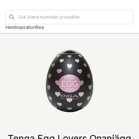
Sök
Hem
Inspiration
Rea
Tenga Egg Lovers Onaniägg