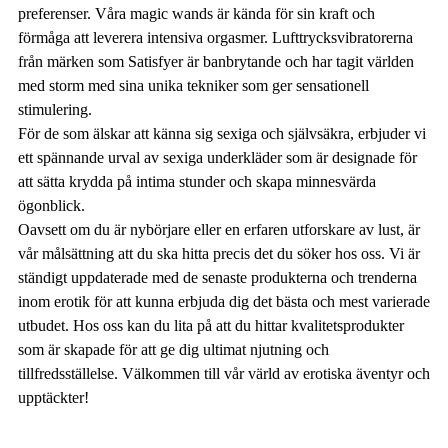
preferenser. Våra magic wands är kända för sin kraft och
förmåga att leverera intensiva orgasmer. Lufttrycksvibratorerna
från märken som Satisfyer är banbrytande och har tagit världen
med storm med sina unika tekniker som ger sensationell
stimulering.
För de som älskar att känna sig sexiga och självsäkra, erbjuder vi
ett spännande urval av sexiga underkläder som är designade för
att sätta krydda på intima stunder och skapa minnesvärda
ögonblick.
Oavsett om du är nybörjare eller en erfaren utforskare av lust, är
vår målsättning att du ska hitta precis det du söker hos oss. Vi är
ständigt uppdaterade med de senaste produkterna och trenderna
inom erotik för att kunna erbjuda dig det bästa och mest varierade
utbudet. Hos oss kan du lita på att du hittar kvalitetsprodukter
som är skapade för att ge dig ultimat njutning och
tillfredsställelse. Välkommen till vår värld av erotiska äventyr och
upptäckter!