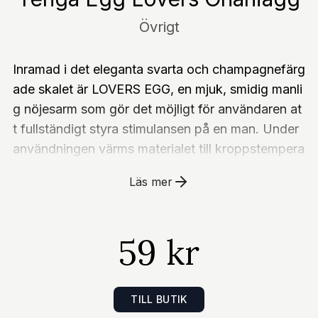
Övrigt
Inramad i det eleganta svarta och champagnefärg
ade skalet är LOVERS EGG, en mjuk, smidig manli
g nöjesarm som gör det möjligt för användaren at
t fullständigt styra stimulansen på en man. Under
användningen värms materialet till kroppstempera
tur, så användarens värme kan kännas mellan de t
Läs mer
vå. Super Stretch Sensations EGG kan täcka näst
an vilken storlek som helst för sensuellt smekand
e eller lekfull petting. Den supertöjbara elastomer
59 kr
en som döljs inom var och en av dessa diskreta E
GG, expanderar drastiskt för en snygg passform,
oavsett storlek. TENGA EGGs kommer i olika sort
TILL BUTIK
er, var och en med olika interna strukturer för en v