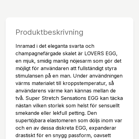
ariation av upplevelser. Perfekt som en spännand
e gåva och en perfekt resesällskap! Dessa japans
ka ägg är designade som engångsprodukter, men
med grundlig rengöring och i kombination med m
Produktbeskrivning
ycket glidmedel kan de användas flera gånger. Te
Inramad i det eleganta svarta och
nga Egg Lovers Onaniägg är redo att skickas till
champagnefärgade skalet är LOVERS EGG,
dig omgående med expressleverans.
en mjuk, smidig manlig nöjesarm som gör det
möjligt för användaren att fullständigt styra
stimulansen på en man. Under användningen
värms materialet till kroppstemperatur, så
användarens värme kan kännas mellan de
två. Super Stretch Sensations EGG kan täcka
nästan vilken storlek som helst för sensuellt
smekande eller lekfull petting. Den
supertöjbara elastomeren som döljs inom var
och en av dessa diskreta EGG, expanderar
drastiskt för en snygg passform, oavsett