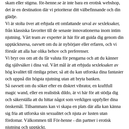
skam eller stigma. för-henne.se är inte bara en erotisk webshop,
det är en destination där vi prioriterar ditt välbefinnande och din
glädje.
Vi är stolta över att erbjuda ett omfattande urval av sexleksaker,
från klassiska favoriter till de senaste innovationerna inom intim
njutning. Vårt team av experter är här för att guida dig genom din
upptäcktsresa, oavsett om du är nybörjare eller erfaren, och vi
förstår att alla har olika behov och preferenser.
Vi bryr oss om att du får valuta för pengarna och att du känner
dig självsäker i dina val. Vårt mål är att erbjuda sexleksaker av
hög kvalitet till rimliga priser, så att du kan utforska dina fantasier
och uppnå din högsta njutning utan att bryta banken.
Så oavsett om du söker efter en diskret vibrator, en kraftfull
magic wand, eller en realistisk dildo, är vi här för att stödja dig
och säkerställa att du hittar något som verkligen uppfyller dina
önskemål. Tillsammans kan vi skapa en plats där alla kan känna
sig fria att utforska sin sexualitet och njuta av lusten utan
fördomar. Välkommen till För-henne - din partner i erotisk
njutning och upptäckt.