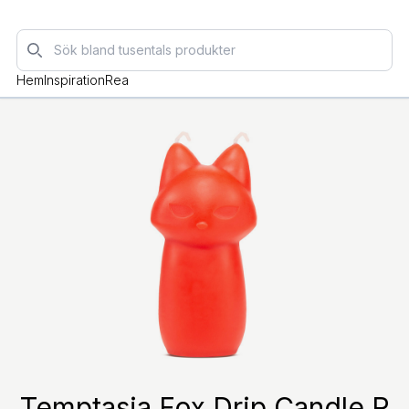
Sök
Hem
Inspiration
Rea
Temptasia Fox Drip Candle R