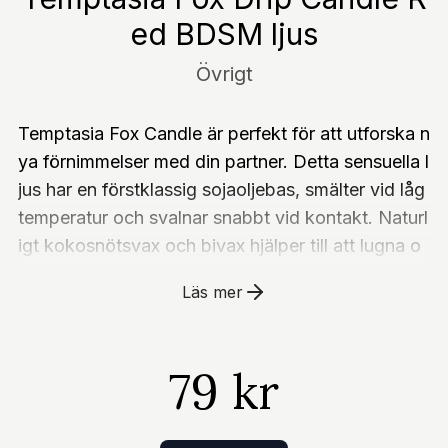
ed BDSM ljus
Övrigt
Temptasia Fox Candle är perfekt för att utforska n
ya förnimmelser med din partner. Detta sensuella l
jus har en förstklassig sojaoljebas, smälter vid låg
temperatur och svalnar snabbt vid kontakt. Naturl
igt kokosnötsvax och bivax hjälper till att lugna o
ch fukta. Temptasia Fox Candle är ej klibbigt, uta
Läs mer
n lätt att rengöra när din spelsession är klar. Utfor
ska temperaturlek med kroppssäkert vax Ej klibbi
g, enkelt att pilla bort & lätt att rengöra Tillverkad
79 kr
av sojavax , naturligt kokosvax & naturligt bivax T
otal längd 10 cm, maximal d iameter 5 cm Tempta
sia Fox Drip Candle Red BDSM ljus är redo att ski