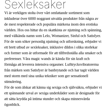
Sexleksaker
Vi är verkligen stolta över vårt omfattande sortiment som
inkluderar över 6000 noggrant utvalda produkter från några av
de mest respekterade och populära märkena inom den erotiska
världen. Hos oss hittar du en skattkista av njutning och spänning,
med välkända namn som Lelo, Womanizer, Sinful och Satisfyer.
För de som söker personlig njutning och utforskning, erbjuder vi
ett brett utbud av sexleksaker, inklusive dildos i olika storlekar
och former som är utformade för att tillfredsställa alla smaker och
preferenser. Våra magic wands är kända för sin kraft och
förmåga att leverera intensiva orgasmer. Lufttrycksvibratorerna
från märken som Satisfyer är banbrytande och har tagit världen
med storm med sina unika tekniker som ger sensationell
stimulering.
För de som älskar att känna sig sexiga och självsäkra, erbjuder vi
ett spännande urval av sexiga underkläder som är designade för
att sätta krydda på intima stunder och skapa minnesvärda
ögonblick.