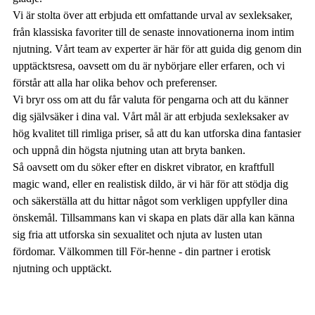
Vi är stolta över att erbjuda ett omfattande urval av sexleksaker,
från klassiska favoriter till de senaste innovationerna inom intim
njutning. Vårt team av experter är här för att guida dig genom din
upptäcktsresa, oavsett om du är nybörjare eller erfaren, och vi
förstår att alla har olika behov och preferenser.
Vi bryr oss om att du får valuta för pengarna och att du känner
dig självsäker i dina val. Vårt mål är att erbjuda sexleksaker av
hög kvalitet till rimliga priser, så att du kan utforska dina fantasier
och uppnå din högsta njutning utan att bryta banken.
Så oavsett om du söker efter en diskret vibrator, en kraftfull
magic wand, eller en realistisk dildo, är vi här för att stödja dig
och säkerställa att du hittar något som verkligen uppfyller dina
önskemål. Tillsammans kan vi skapa en plats där alla kan känna
sig fria att utforska sin sexualitet och njuta av lusten utan
fördomar. Välkommen till För-henne - din partner i erotisk
njutning och upptäckt.