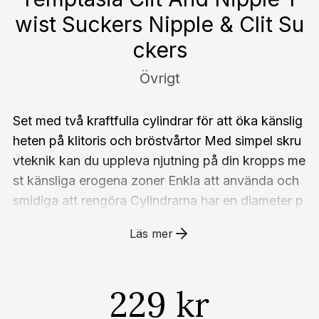
wist Suckers Nipple & Clit Su
ckers
Övrigt
Set med två kraftfulla cylindrar för att öka känslig
heten på klitoris och bröstvårtor Med simpel skru
vteknik kan du uppleva njutning på din kropps me
st känsliga erogena zoner Enkla att använda och
smidiga att rengöra Cylindrarna har en diameter p
å 3,8 cm Temptasia Clit And Nipple Twist Sucker
Läs mer
s en produkt från det amerikanska varumärket Blu
sh Novelties. Temptasia Clit And Nipple Twist Su
ckers Nipple & Clit Suckers är redo att skickas till
229 kr
dig omgående med expressleverans.