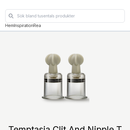
Sök
Hem
Inspiration
Rea
Temptasia Clit And Nipple T