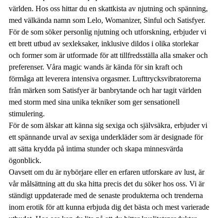
världen. Hos oss hittar du en skattkista av njutning och spänning,
med välkända namn som Lelo, Womanizer, Sinful och Satisfyer.
För de som söker personlig njutning och utforskning, erbjuder vi
ett brett utbud av sexleksaker, inklusive dildos i olika storlekar
och former som är utformade för att tillfredsställa alla smaker och
preferenser. Våra magic wands är kända för sin kraft och
förmåga att leverera intensiva orgasmer. Lufttrycksvibratorerna
från märken som Satisfyer är banbrytande och har tagit världen
med storm med sina unika tekniker som ger sensationell
stimulering.
För de som älskar att känna sig sexiga och självsäkra, erbjuder vi
ett spännande urval av sexiga underkläder som är designade för
att sätta krydda på intima stunder och skapa minnesvärda
ögonblick.
Oavsett om du är nybörjare eller en erfaren utforskare av lust, är
vår målsättning att du ska hitta precis det du söker hos oss. Vi är
ständigt uppdaterade med de senaste produkterna och trenderna
inom erotik för att kunna erbjuda dig det bästa och mest varierade