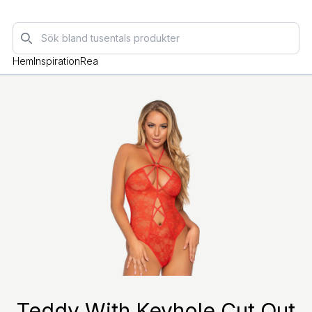
Sök
Hem
Inspiration
Rea
Teddy With Keyhole Cut Out