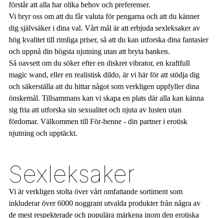
förstår att alla har olika behov och preferenser.
Vi bryr oss om att du får valuta för pengarna och att du känner
dig självsäker i dina val. Vårt mål är att erbjuda sexleksaker av
hög kvalitet till rimliga priser, så att du kan utforska dina fantasier
och uppnå din högsta njutning utan att bryta banken.
Så oavsett om du söker efter en diskret vibrator, en kraftfull
magic wand, eller en realistisk dildo, är vi här för att stödja dig
och säkerställa att du hittar något som verkligen uppfyller dina
önskemål. Tillsammans kan vi skapa en plats där alla kan känna
sig fria att utforska sin sexualitet och njuta av lusten utan
fördomar. Välkommen till För-henne - din partner i erotisk
njutning och upptäckt.
Sexleksaker
Vi är verkligen stolta över vårt omfattande sortiment som
inkluderar över 6000 noggrant utvalda produkter från några av
de mest respekterade och populära märkena inom den erotiska