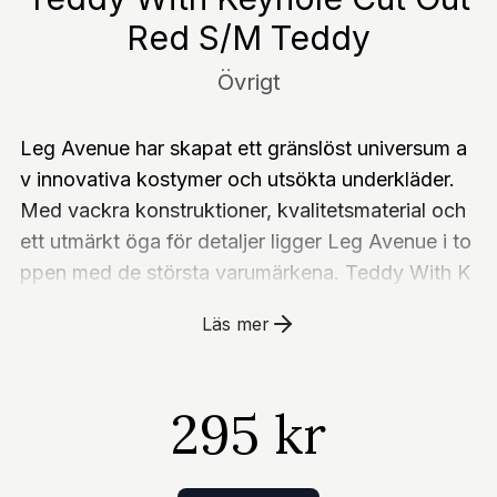
Red S/M Teddy
Övrigt
Leg Avenue har skapat ett gränslöst universum a
v innovativa kostymer och utsökta underkläder.
Med vackra konstruktioner, kvalitetsmaterial och
ett utmärkt öga för detaljer ligger Leg Avenue i to
ppen med de största varumärkena. Teddy With K
eyhole Cut Out Red S/M Teddy är redo att skicka
Läs mer
s till dig omgående med expressleverans.
295 kr