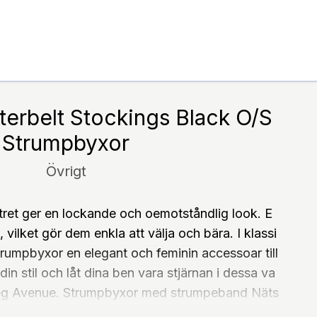
terbelt Stockings Black O/S
Strumpbyxor
Övrigt
tret ger en lockande och oemotståndlig look. E
, vilket gör dem enkla att välja och bära. I klassi
strumpbyxor en elegant och feminin accessoar till
in stil och låt dina ben vara stjärnan i dessa va
Leg Avenue. Strumpbyxor med strumpeband Näts
ts och kubansk klack, strumpeband och resår i