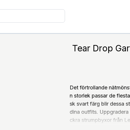
Tear Drop Gar
Det förtrollande nätmöns
n storlek passar de flesta
sk svart färg blir dessa 
dina outfits. Uppgradera d
ckra strumpbyxor från 
trumpor med blommig spe