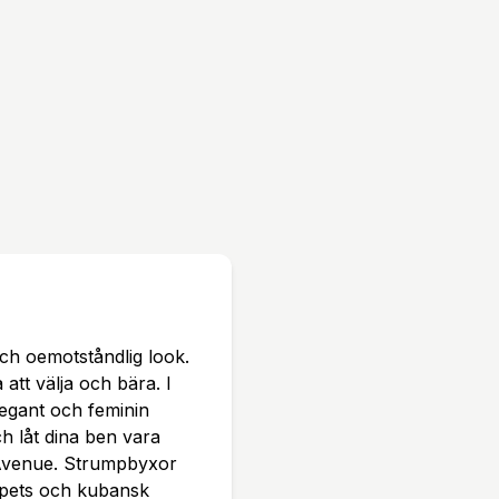
midjan Passformen är nor
a strumpbyxor 93% Nylo
Black O/S Strumpbyxor är
sleverans.
ch oemotståndlig look.
 att välja och bära. I
legant och feminin
ch låt dina ben vara
 Avenue. Strumpbyxor
pets och kubansk