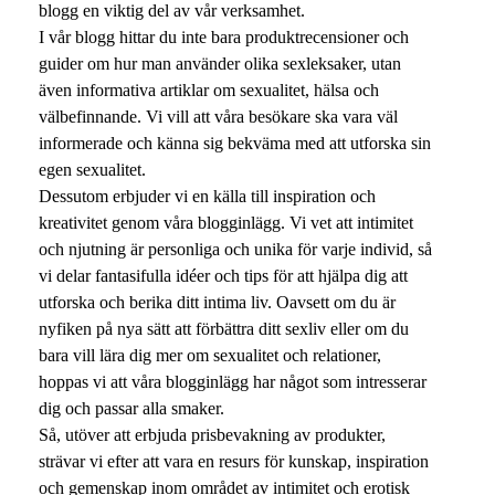
blogg en viktig del av vår verksamhet.
I vår blogg hittar du inte bara produktrecensioner och
guider om hur man använder olika sexleksaker, utan
även informativa artiklar om sexualitet, hälsa och
välbefinnande. Vi vill att våra besökare ska vara väl
informerade och känna sig bekväma med att utforska sin
egen sexualitet.
Dessutom erbjuder vi en källa till inspiration och
kreativitet genom våra blogginlägg. Vi vet att intimitet
och njutning är personliga och unika för varje individ, så
vi delar fantasifulla idéer och tips för att hjälpa dig att
utforska och berika ditt intima liv. Oavsett om du är
nyfiken på nya sätt att förbättra ditt sexliv eller om du
bara vill lära dig mer om sexualitet och relationer,
hoppas vi att våra blogginlägg har något som intresserar
dig och passar alla smaker.
Så, utöver att erbjuda prisbevakning av produkter,
strävar vi efter att vara en resurs för kunskap, inspiration
och gemenskap inom området av intimitet och erotisk