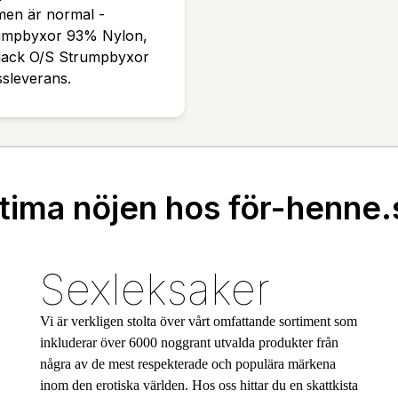
men är normal -
trumpbyxor 93% Nylon,
lack O/S Strumpbyxor
ssleverans.
ntima nöjen hos för-henne.
Sexleksaker
Vi är verkligen stolta över vårt omfattande sortiment som
inkluderar över 6000 noggrant utvalda produkter från
några av de mest respekterade och populära märkena
inom den erotiska världen. Hos oss hittar du en skattkista