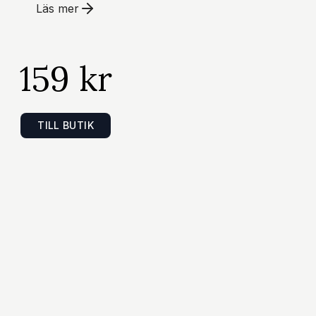
Läs mer
mal - produkten är stretchig Sexiga och feminin
n, 7% Spandex Tear Drop Garterbelt Stockings
 redo att skickas till dig omgående med expres
159 kr
TILL BUTIK