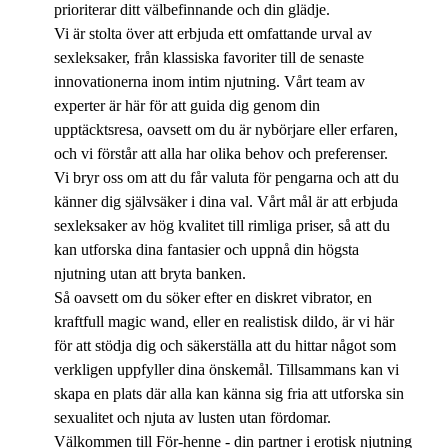
prioriterar ditt välbefinnande och din glädje.
Vi är stolta över att erbjuda ett omfattande urval av
sexleksaker, från klassiska favoriter till de senaste
innovationerna inom intim njutning. Vårt team av
experter är här för att guida dig genom din
upptäcktsresa, oavsett om du är nybörjare eller erfaren,
och vi förstår att alla har olika behov och preferenser.
Vi bryr oss om att du får valuta för pengarna och att du
känner dig självsäker i dina val. Vårt mål är att erbjuda
sexleksaker av hög kvalitet till rimliga priser, så att du
kan utforska dina fantasier och uppnå din högsta
njutning utan att bryta banken.
Så oavsett om du söker efter en diskret vibrator, en
kraftfull magic wand, eller en realistisk dildo, är vi här
för att stödja dig och säkerställa att du hittar något som
verkligen uppfyller dina önskemål. Tillsammans kan vi
skapa en plats där alla kan känna sig fria att utforska sin
sexualitet och njuta av lusten utan fördomar.
Välkommen till För-henne - din partner i erotisk njutning