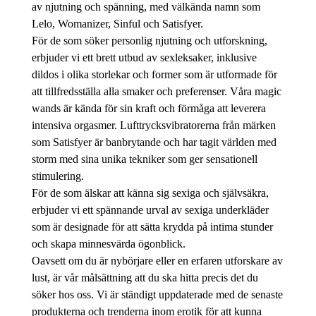
av njutning och spänning, med välkända namn som
Lelo, Womanizer, Sinful och Satisfyer.
För de som söker personlig njutning och utforskning,
erbjuder vi ett brett utbud av sexleksaker, inklusive
dildos i olika storlekar och former som är utformade för
att tillfredsställa alla smaker och preferenser. Våra magic
wands är kända för sin kraft och förmåga att leverera
intensiva orgasmer. Lufttrycksvibratorerna från märken
som Satisfyer är banbrytande och har tagit världen med
storm med sina unika tekniker som ger sensationell
stimulering.
För de som älskar att känna sig sexiga och självsäkra,
erbjuder vi ett spännande urval av sexiga underkläder
som är designade för att sätta krydda på intima stunder
och skapa minnesvärda ögonblick.
Oavsett om du är nybörjare eller en erfaren utforskare av
lust, är vår målsättning att du ska hitta precis det du
söker hos oss. Vi är ständigt uppdaterade med de senaste
produkterna och trenderna inom erotik för att kunna