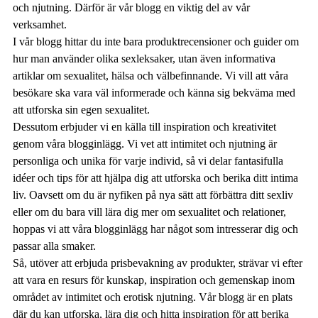
och njutning. Därför är vår blogg en viktig del av vår
verksamhet.
I vår blogg hittar du inte bara produktrecensioner och guider om
hur man använder olika sexleksaker, utan även informativa
artiklar om sexualitet, hälsa och välbefinnande. Vi vill att våra
besökare ska vara väl informerade och känna sig bekväma med
att utforska sin egen sexualitet.
Dessutom erbjuder vi en källa till inspiration och kreativitet
genom våra blogginlägg. Vi vet att intimitet och njutning är
personliga och unika för varje individ, så vi delar fantasifulla
idéer och tips för att hjälpa dig att utforska och berika ditt intima
liv. Oavsett om du är nyfiken på nya sätt att förbättra ditt sexliv
eller om du bara vill lära dig mer om sexualitet och relationer,
hoppas vi att våra blogginlägg har något som intresserar dig och
passar alla smaker.
Så, utöver att erbjuda prisbevakning av produkter, strävar vi efter
att vara en resurs för kunskap, inspiration och gemenskap inom
området av intimitet och erotisk njutning. Vår blogg är en plats
där du kan utforska, lära dig och hitta inspiration för att berika