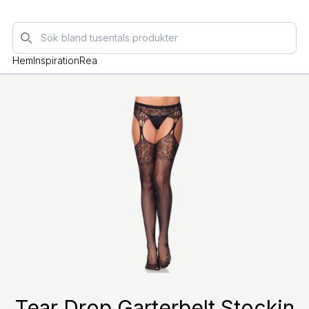
Sök
Hem
Inspiration
Rea
Tear Drop Garterbelt Stockin