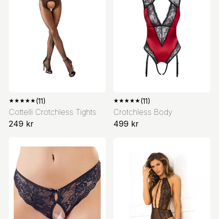
★
★
★
★
★
(11)
★
★
★
★
★
(11)
Cottelli Crotchless Tights
Crotchless Body
249 kr
499 kr