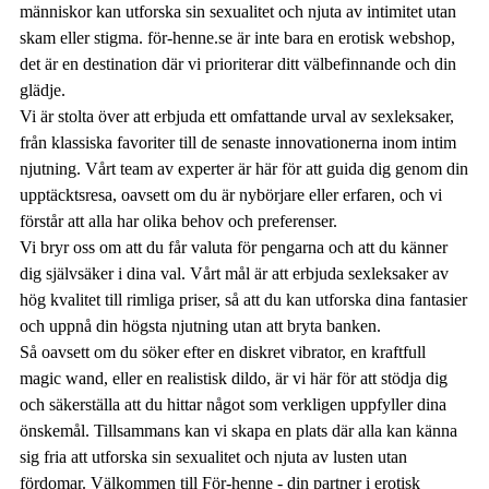
människor kan utforska sin sexualitet och njuta av intimitet utan
skam eller stigma. för-henne.se är inte bara en erotisk webshop,
det är en destination där vi prioriterar ditt välbefinnande och din
glädje.
Vi är stolta över att erbjuda ett omfattande urval av sexleksaker,
från klassiska favoriter till de senaste innovationerna inom intim
njutning. Vårt team av experter är här för att guida dig genom din
upptäcktsresa, oavsett om du är nybörjare eller erfaren, och vi
förstår att alla har olika behov och preferenser.
Vi bryr oss om att du får valuta för pengarna och att du känner
dig självsäker i dina val. Vårt mål är att erbjuda sexleksaker av
hög kvalitet till rimliga priser, så att du kan utforska dina fantasier
och uppnå din högsta njutning utan att bryta banken.
Så oavsett om du söker efter en diskret vibrator, en kraftfull
magic wand, eller en realistisk dildo, är vi här för att stödja dig
och säkerställa att du hittar något som verkligen uppfyller dina
önskemål. Tillsammans kan vi skapa en plats där alla kan känna
sig fria att utforska sin sexualitet och njuta av lusten utan
fördomar. Välkommen till För-henne - din partner i erotisk