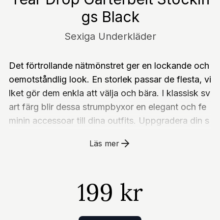
gs Black
Sexiga Underkläder
Det förtrollande nätmönstret ger en lockande och
oemotståndlig look. En storlek passar de flesta, vi
lket gör dem enkla att välja och bära. I klassisk sv
art färg blir dessa strumpbyxor en elegant och fe
minin accessoar till dina outfits. Uppgradera din s
til och låt dina ben vara stjärnan i dessa vackra str
Läs mer
umpbyxor från Leg Avenue.- Strumpbyxor med st
rumpeband - Nätstrumpor med blommig spets oc
h kubansk klack, strumpeband och resår i midjan-
199 kr
Passformen är normal - produkten är stretchig- S
exiga och feminina strumpbyxor 93% Nylon, 7%
Spandex