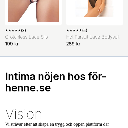
★
★
★
★
★
(3)
★
★
★
★
★
(5)
Crotchless Lace Slip
Hot Pursuit Lace Bodysuit
199 kr
289 kr
Intima nöjen hos för-
henne.se
Vision
Vi strävar efter att skapa en trygg och öppen plattform där