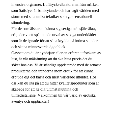
intensiva orgasmer. Lufttrycksvibratorerna från märken
som Satisfyer är banbrytande och har tagit världen med
storm med sina unika tekniker som ger sensationell
stimulering.
För de som älskar att känna sig sexiga och självsäkra,
erbjuder vi ett spännande urval av sexiga underkläder
som är designade för att sätta krydda på intima stunder
och skapa minnesvärda ögonblick.
Oavsett om du är nybörjare eller en erfaren utforskare av
lust, är vår målsättning att du ska hitta precis det du
söker hos oss. Vi är ständigt uppdaterade med de senaste
produkterna och trenderna inom erotik för att kunna
erbjuda dig det bästa och mest varierade utbudet. Hos
oss kan du lita på att du hittar kvalitetsprodukter som är
skapade för att ge dig ultimat njutning och
tillfredsställelse. Välkommen till vår värld av erotiska
äventyr och upptäckter!