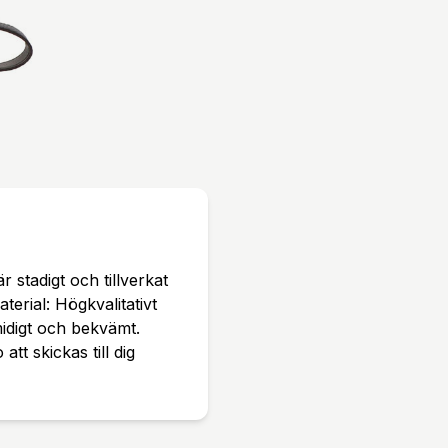
tadigt och tillverkat
erial: Högkvalitativt
midigt och bekvämt.
t skickas till dig