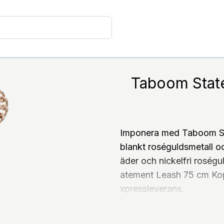
Taboom Stat
Imponera med Taboom Sta
blankt roséguldsmetall o
äder och nickelfri roség
atement Leash 75 cm Kopp
xpressleverans.