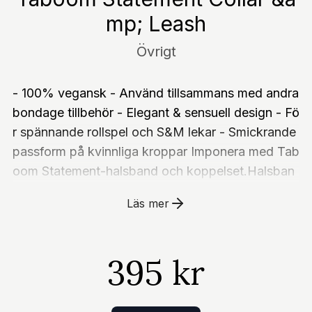
mp; Leash
Övrigt
- 100% vegansk - Använd tillsammans med andra
bondage tillbehör - Elegant & sensuell design - Fö
r spännande rollspel och S&M lekar - Smickrande
passform på kvinnliga kroppar Imponera med Tab
oom Statement-halsband och koppelset.Halsban
det och kopplet är stadiga och tillverkade av blan
Läs mer
kt roséguldsmetall och vegansk läder.Perfekta för
äventyrliga stunder eller för att bära som en sexig
och stilfull accessoar.Fäst halsbandet runt din hal
395 kr
s och förvänta dig att någon fäster kopplet för att
ta kontroll över ditt temperament.Det kommer se
fantastiskt ut mot din hud, så gör dig redo för en f