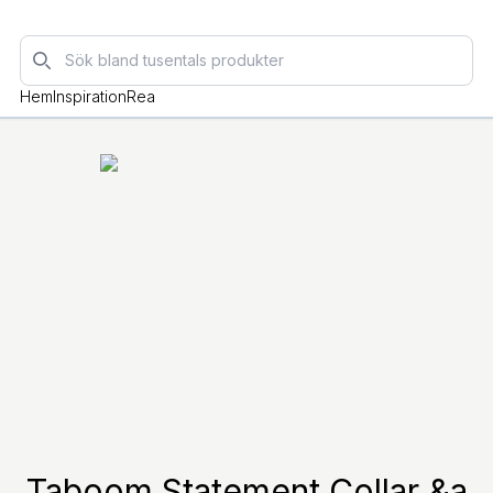
Sök
Hem
Inspiration
Rea
Taboom Statement Collar &a