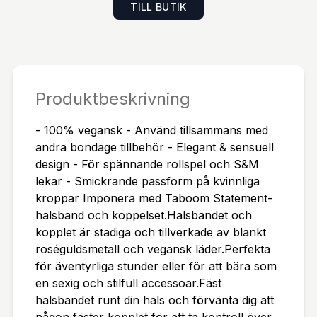
TILL BUTIK
örförisk upplevelse.Material: PU-läder, nickelfri m
etallStorlek: Halsband 49 cm, koppel 75 cm
Produktbeskrivning
- 100% vegansk - Använd tillsammans med
andra bondage tillbehör - Elegant & sensuell
design - För spännande rollspel och S&M
lekar - Smickrande passform på kvinnliga
kroppar Imponera med Taboom Statement-
halsband och koppelset.Halsbandet och
kopplet är stadiga och tillverkade av blankt
roséguldsmetall och vegansk läder.Perfekta
för äventyrliga stunder eller för att bära som
en sexig och stilfull accessoar.Fäst
halsbandet runt din hals och förvänta dig att