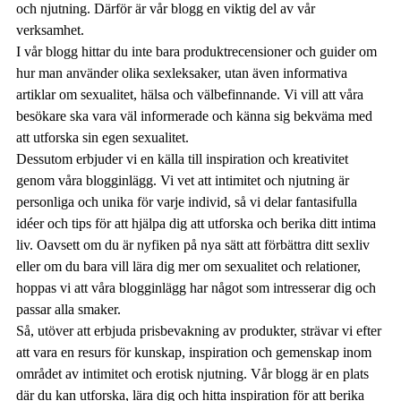
och njutning. Därför är vår blogg en viktig del av vår
verksamhet.
I vår blogg hittar du inte bara produktrecensioner och guider om
hur man använder olika sexleksaker, utan även informativa
artiklar om sexualitet, hälsa och välbefinnande. Vi vill att våra
besökare ska vara väl informerade och känna sig bekväma med
att utforska sin egen sexualitet.
Dessutom erbjuder vi en källa till inspiration och kreativitet
genom våra blogginlägg. Vi vet att intimitet och njutning är
personliga och unika för varje individ, så vi delar fantasifulla
idéer och tips för att hjälpa dig att utforska och berika ditt intima
liv. Oavsett om du är nyfiken på nya sätt att förbättra ditt sexliv
eller om du bara vill lära dig mer om sexualitet och relationer,
hoppas vi att våra blogginlägg har något som intresserar dig och
passar alla smaker.
Så, utöver att erbjuda prisbevakning av produkter, strävar vi efter
att vara en resurs för kunskap, inspiration och gemenskap inom
området av intimitet och erotisk njutning. Vår blogg är en plats
där du kan utforska, lära dig och hitta inspiration för att berika