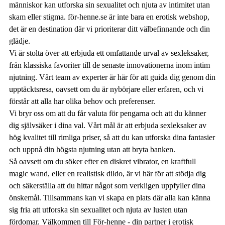
människor kan utforska sin sexualitet och njuta av intimitet utan
skam eller stigma. för-henne.se är inte bara en erotisk webshop,
det är en destination där vi prioriterar ditt välbefinnande och din
glädje.
Vi är stolta över att erbjuda ett omfattande urval av sexleksaker,
från klassiska favoriter till de senaste innovationerna inom intim
njutning. Vårt team av experter är här för att guida dig genom din
upptäcktsresa, oavsett om du är nybörjare eller erfaren, och vi
förstår att alla har olika behov och preferenser.
Vi bryr oss om att du får valuta för pengarna och att du känner
dig självsäker i dina val. Vårt mål är att erbjuda sexleksaker av
hög kvalitet till rimliga priser, så att du kan utforska dina fantasier
och uppnå din högsta njutning utan att bryta banken.
Så oavsett om du söker efter en diskret vibrator, en kraftfull
magic wand, eller en realistisk dildo, är vi här för att stödja dig
och säkerställa att du hittar något som verkligen uppfyller dina
önskemål. Tillsammans kan vi skapa en plats där alla kan känna
sig fria att utforska sin sexualitet och njuta av lusten utan
fördomar. Välkommen till För-henne - din partner i erotisk