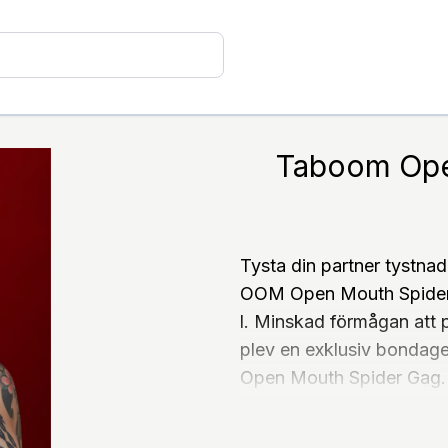
Taboom Ope
Tysta din partner tystnad
OOM Open Mouth Spider 
l. Minskad förmågan att
plev en exklusiv bonda
Open Mouth Spider Gag. M
Open Mouth Spider Gag G
xpressleverans.