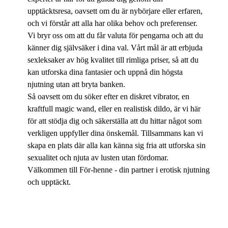
upptäcktsresa, oavsett om du är nybörjare eller erfaren,
och vi förstår att alla har olika behov och preferenser.
Vi bryr oss om att du får valuta för pengarna och att du
känner dig självsäker i dina val. Vårt mål är att erbjuda
sexleksaker av hög kvalitet till rimliga priser, så att du
kan utforska dina fantasier och uppnå din högsta
njutning utan att bryta banken.
Så oavsett om du söker efter en diskret vibrator, en
kraftfull magic wand, eller en realistisk dildo, är vi här
för att stödja dig och säkerställa att du hittar något som
verkligen uppfyller dina önskemål. Tillsammans kan vi
skapa en plats där alla kan känna sig fria att utforska sin
sexualitet och njuta av lusten utan fördomar.
Välkommen till För-henne - din partner i erotisk njutning
och upptäckt.