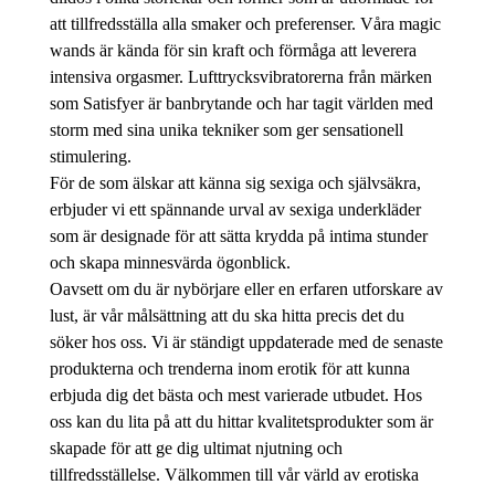
att tillfredsställa alla smaker och preferenser. Våra magic
wands är kända för sin kraft och förmåga att leverera
intensiva orgasmer. Lufttrycksvibratorerna från märken
som Satisfyer är banbrytande och har tagit världen med
storm med sina unika tekniker som ger sensationell
stimulering.
För de som älskar att känna sig sexiga och självsäkra,
erbjuder vi ett spännande urval av sexiga underkläder
som är designade för att sätta krydda på intima stunder
och skapa minnesvärda ögonblick.
Oavsett om du är nybörjare eller en erfaren utforskare av
lust, är vår målsättning att du ska hitta precis det du
söker hos oss. Vi är ständigt uppdaterade med de senaste
produkterna och trenderna inom erotik för att kunna
erbjuda dig det bästa och mest varierade utbudet. Hos
oss kan du lita på att du hittar kvalitetsprodukter som är
skapade för att ge dig ultimat njutning och
tillfredsställelse. Välkommen till vår värld av erotiska