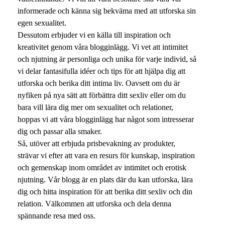
informerade och känna sig bekväma med att utforska sin
egen sexualitet.
Dessutom erbjuder vi en källa till inspiration och
kreativitet genom våra blogginlägg. Vi vet att intimitet
och njutning är personliga och unika för varje individ, så
vi delar fantasifulla idéer och tips för att hjälpa dig att
utforska och berika ditt intima liv. Oavsett om du är
nyfiken på nya sätt att förbättra ditt sexliv eller om du
bara vill lära dig mer om sexualitet och relationer,
hoppas vi att våra blogginlägg har något som intresserar
dig och passar alla smaker.
Så, utöver att erbjuda prisbevakning av produkter,
strävar vi efter att vara en resurs för kunskap, inspiration
och gemenskap inom området av intimitet och erotisk
njutning. Vår blogg är en plats där du kan utforska, lära
dig och hitta inspiration för att berika ditt sexliv och din
relation. Välkommen att utforska och dela denna
spännande resa med oss.