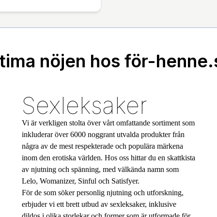
ntima nöjen hos för-henne.
Sexleksaker
Vi är verkligen stolta över vårt omfattande sortiment som
inkluderar över 6000 noggrant utvalda produkter från
några av de mest respekterade och populära märkena
inom den erotiska världen. Hos oss hittar du en skattkista
av njutning och spänning, med välkända namn som
Lelo, Womanizer, Sinful och Satisfyer.
För de som söker personlig njutning och utforskning,
erbjuder vi ett brett utbud av sexleksaker, inklusive
dildos i olika storlekar och former som är utformade för