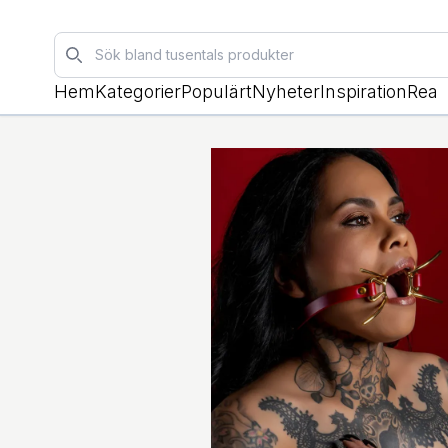
Sök
Hem
Kategorier
Populärt
Nyheter
Inspiration
Rea