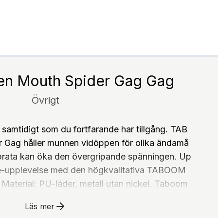
n Mouth Spider Gag Gag
Övrigt
 samtidigt som du fortfarande har tillgång. TAB
Gag håller munnen vidöppen för olika ändamå
 prata kan öka den övergripande spänningen. Up
ge-upplevelse med den högkvalitativa TABOOM
aterial: PU-läder, metall utan nickel. Taboom
ag är redo att skickas till dig omgående med e
Läs mer