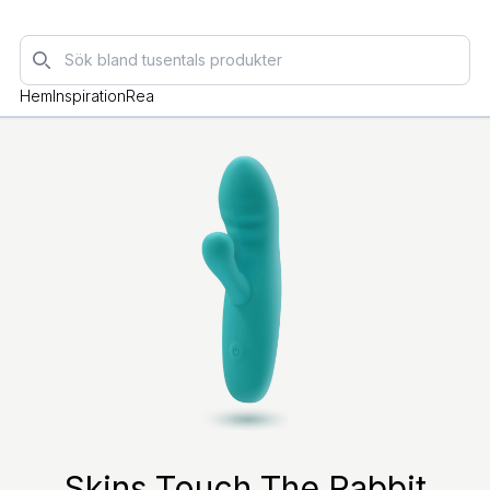
Sök
Hem
Inspiration
Rea
Skins Touch The Rabbit