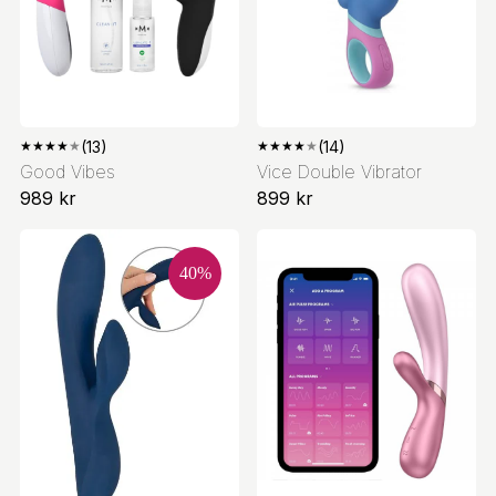
★
★
★
★
★
(13)
★
★
★
★
★
(14)
Good Vibes
Vice Double Vibrator
989 kr
899 kr
40
%