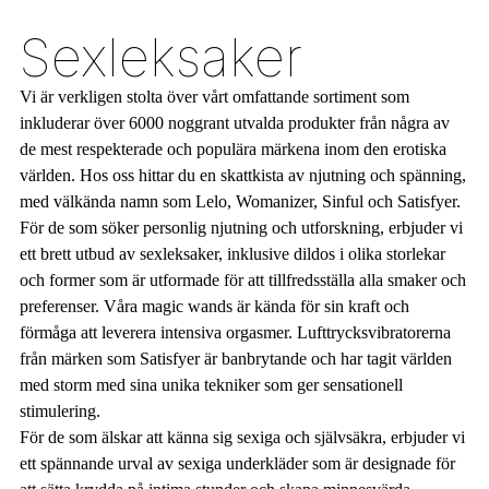
Sexleksaker
Vi är verkligen stolta över vårt omfattande sortiment som
inkluderar över 6000 noggrant utvalda produkter från några av
de mest respekterade och populära märkena inom den erotiska
världen. Hos oss hittar du en skattkista av njutning och spänning,
med välkända namn som Lelo, Womanizer, Sinful och Satisfyer.
För de som söker personlig njutning och utforskning, erbjuder vi
ett brett utbud av sexleksaker, inklusive dildos i olika storlekar
och former som är utformade för att tillfredsställa alla smaker och
preferenser. Våra magic wands är kända för sin kraft och
förmåga att leverera intensiva orgasmer. Lufttrycksvibratorerna
från märken som Satisfyer är banbrytande och har tagit världen
med storm med sina unika tekniker som ger sensationell
stimulering.
För de som älskar att känna sig sexiga och självsäkra, erbjuder vi
ett spännande urval av sexiga underkläder som är designade för