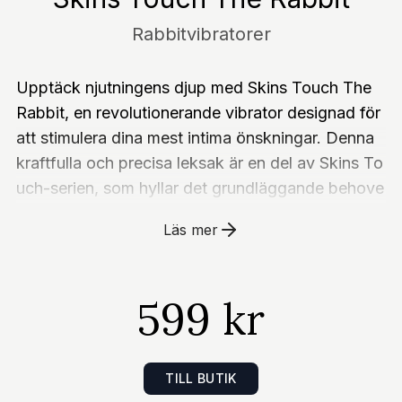
Rabbitvibratorer
Upptäck njutningens djup med Skins Touch The
Rabbit, en revolutionerande vibrator designad för
att stimulera dina mest intima önskningar. Denna
kraftfulla och precisa leksak är en del av Skins To
uch-serien, som hyllar det grundläggande behove
t av beröring och bidrar till ditt känslomässiga väl
Läs mer
befinnande. The Rabbit är skapad för att ge dig e
n unik och intensiv upplevelse, med fokus på klito
ris och G-punkten, och är perfekt för att nå de ulti
599 kr
mata orgasmerna.Kärnan i The Rabbit ligger i des
s innovativa design. Den böjliga kroppen är utfor
mad med en bred, räfflad spets som ger förbättra
TILL BUTIK
d inre stimulans, medan den flexibla, externa arme