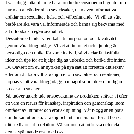
I vår blogg hittar du inte bara produktrecensioner och guider om
hur man använder olika sexleksaker, utan även informativa
artiklar om sexualitet, hälsa och välbefinnande. Vi vill att våra
besökare ska vara väl informerade och känna sig bekväma med
att utforska sin egen sexualitet.
Dessutom erbjuder vi en källa till inspiration och kreativitet
genom våra blogginlägg. Vi vet att intimitet och njutning är
personliga och unika för varje individ, så vi delar fantasifulla
idéer och tips för att hjälpa dig att utforska och berika ditt intima
liv. Oavsett om du är nyfiken på nya sätt att förbättra ditt sexliv
eller om du bara vill lära dig mer om sexualitet och relationer,
hoppas vi att våra blogginlägg har något som intresserar dig och
passar alla smaker.
Så, utöver att erbjuda prisbevakning av produkter, strävar vi efter
att vara en resurs för kunskap, inspiration och gemenskap inom
området av intimitet och erotisk njutning. Vår blogg är en plats
där du kan utforska, lära dig och hitta inspiration för att berika
ditt sexliv och din relation. Välkommen att utforska och dela
denna spännande resa med oss.