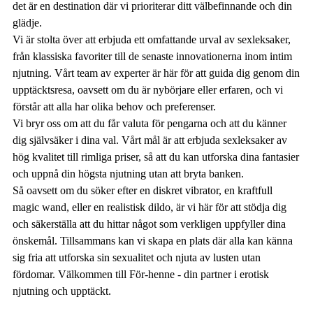
det är en destination där vi prioriterar ditt välbefinnande och din
glädje.
Vi är stolta över att erbjuda ett omfattande urval av sexleksaker,
från klassiska favoriter till de senaste innovationerna inom intim
njutning. Vårt team av experter är här för att guida dig genom din
upptäcktsresa, oavsett om du är nybörjare eller erfaren, och vi
förstår att alla har olika behov och preferenser.
Vi bryr oss om att du får valuta för pengarna och att du känner
dig självsäker i dina val. Vårt mål är att erbjuda sexleksaker av
hög kvalitet till rimliga priser, så att du kan utforska dina fantasier
och uppnå din högsta njutning utan att bryta banken.
Så oavsett om du söker efter en diskret vibrator, en kraftfull
magic wand, eller en realistisk dildo, är vi här för att stödja dig
och säkerställa att du hittar något som verkligen uppfyller dina
önskemål. Tillsammans kan vi skapa en plats där alla kan känna
sig fria att utforska sin sexualitet och njuta av lusten utan
fördomar. Välkommen till För-henne - din partner i erotisk
njutning och upptäckt.