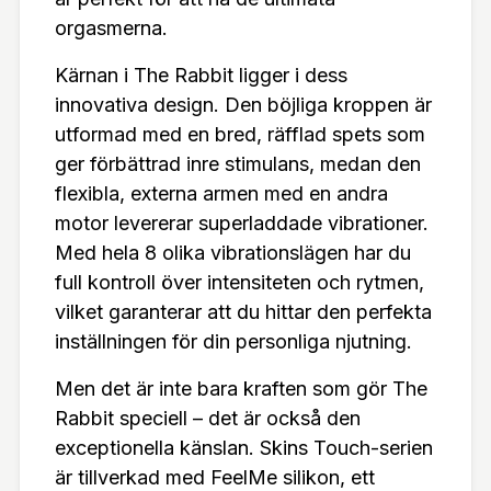
saker och utforska varandras önskningar. The Ra
orgasmerna.
bbit är en perfekt introduktion till en ny värld av s
Kärnan i The Rabbit ligger i dess
ensationer, och de medföljande frågorna och svar
innovativa design. Den böjliga kroppen är
en ger dig värdefulla tips och råd för att maximera
utformad med en bred, räfflad spets som
din njutning, oavfall om du utforskar detta tillsam
ger förbättrad inre stimulans, medan den
mans med en partner eller på egen hand. Frågorn
flexibla, externa armen med en andra
a adresserar vanliga farhågor kring intimitet, pres
motor levererar superladdade vibrationer.
s och rollfördelning, och betonar vikten av att ska
Med hela 8 olika vibrationslägen har du
pa en trygg och positiv upplevelse.Med The Rab
full kontroll över intensiteten och rytmen,
bit får du inte bara en vibrator, utan en investering
vilket garanterar att du hittar den perfekta
i din egen njutning och självkänsla. Den är design
inställningen för din personliga njutning.
ad för att förstärka din upplevelse, inte att konkur
rera med den. Genom att kombinera teknik med e
Men det är inte bara kraften som gör The
n medveten och lyhörd approach kan du öppna u
Rabbit speciell – det är också den
pp för en djupare och mer tillfredsställande sexuel
exceptionella känslan. Skins Touch-serien
l resa.Oavsett om du är en nybörjare eller en erfar
är tillverkad med FeelMe silikon, ett