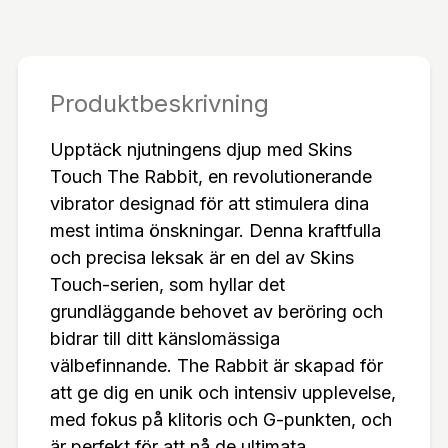
n med en andra motor levererar superladdade vib
rationer. Med hela 8 olika vibrationslägen har du f
ull kontroll över intensiteten och rytmen, vilket gar
anterar att du hittar den perfekta inställningen för
Produktbeskrivning
din personliga njutning.Men det är inte bara krafte
Upptäck njutningens djup med Skins
n som gör The Rabbit speciell – det är också den
Touch The Rabbit, en revolutionerande
exceptionella känslan. Skins Touch-serien är tillve
vibrator designad för att stimulera dina
rkad med FeelMe silikon, ett dubbeldoppad siliko
mest intima önskningar. Denna kraftfulla
nhölje som efterliknar kroppslig beröring. Detta u
och precisa leksak är en del av Skins
nika material är inte bara otroligt mjukt och bekvä
Touch-serien, som hyllar det
mt mot huden, utan bidrar också till en mer intim o
grundläggande behovet av beröring och
ch naturlig känsla under användning. Den vattent
bidrar till ditt känslomässiga
äta designen gör rengöringen enkel, och den uppl
välbefinnande. The Rabbit är skapad för
addningsbara USB-kabeln säkerställer att du allti
att ge dig en unik och intensiv upplevelse,
d är redo för njutning.För många par handlar sexu
med fokus på klitoris och G-punkten, och
ell utforskning och njutning om att våga testa nya
är perfekt för att nå de ultimata