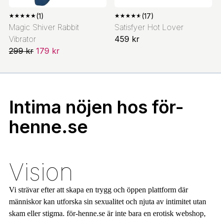
★
★
★
★
★
(1)
★
★
★
★
★
(17)
Magic Shiver Rabbit
Satisfyer Hot Lover
Vibrator
459 kr
299 kr
179 kr
Intima nöjen hos för-
henne.se
Vision
Vi strävar efter att skapa en trygg och öppen plattform där
människor kan utforska sin sexualitet och njuta av intimitet utan
skam eller stigma. för-henne.se är inte bara en erotisk webshop,