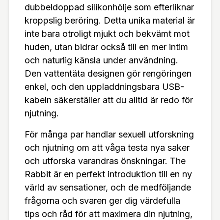
en entusiast, erbjuder The Rabbit en unik möjlighe
dubbeldoppad silikonhölje som efterliknar
t att utforska dina önskningar och upptäcka nya n
kroppslig beröring. Detta unika material är
inte bara otroligt mjukt och bekvämt mot
ivåer av njutning. Den är en del av en serie som fo
huden, utan bidrar också till en mer intim
kuserar på kvalitet, funktion och säkerhet, och är
och naturlig känsla under användning.
skapad för att ge dig en exceptionell och minnesv
Den vattentäta designen gör rengöringen
ärd upplevelse.
enkel, och den uppladdningsbara USB-
kabeln säkerställer att du alltid är redo för
njutning.
För många par handlar sexuell utforskning
och njutning om att våga testa nya saker
och utforska varandras önskningar. The
Rabbit är en perfekt introduktion till en ny
värld av sensationer, och de medföljande
frågorna och svaren ger dig värdefulla
tips och råd för att maximera din njutning,